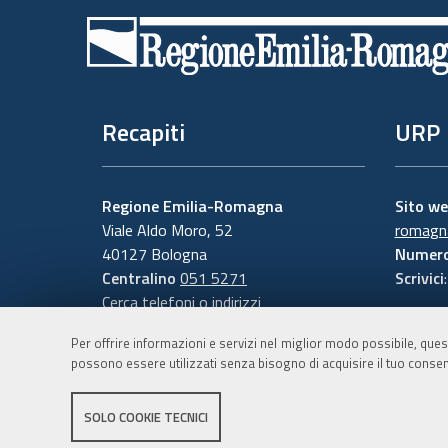
di
pagina
Recapiti
URP
Regione Emilia-Romagna
Sito w
Viale Aldo Moro, 52
romagna
40127 Bologna
Numero
Centralino
051 5271
Scrivici
Cerca telefoni o indirizzi
Per offrire informazioni e servizi nel miglior modo possibile, ques
possono essere utilizzati senza bisogno di acquisire il tuo consen
SOLO COOKIE TECNICI