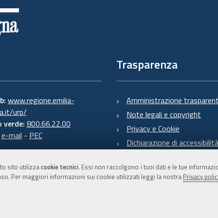
Trasparenza
eb:
www.regione.emilia-
Amministrazione trasparen
.it/urp/
Note legali e copyright
 verde:
800.66.22.00
Privacy e Cookie
:
e-mail
-
PEC
Dichiarazione di accessibilit
to sito utilizza
cookie tecnici
. Essi non raccolgono i tuoi dati e le tue informaz
so. Per maggiori informazioni sui cookie utilizzati leggi la nostra
Privacy polic
C.F. 800.625.903.79