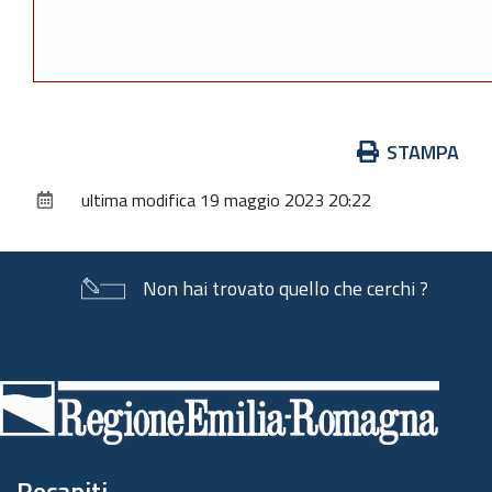
Azioni
STAMPA
sul
ultima modifica
19 maggio 2023 20:22
documento
Non hai trovato quello che cerchi ?
Piè
di
pagina
Recapiti