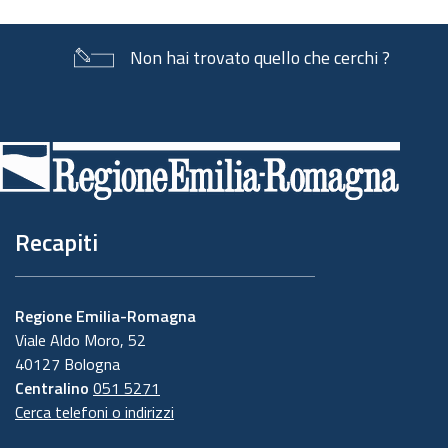
Non hai trovato quello che cerchi ?
Piè
di
pagina
Recapiti
Regione Emilia-Romagna
Viale Aldo Moro, 52
40127 Bologna
Centralino
051 5271
Cerca telefoni o indirizzi