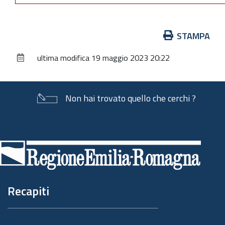
Azioni
STAMPA
sul
ultima modifica
19 maggio 2023 20:22
documento
Non hai trovato quello che cerchi ?
Piè
di
pagina
Recapiti