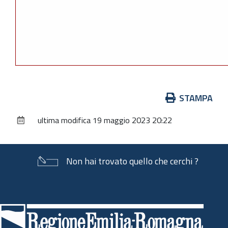
Azioni
STAMPA
sul
ultima modifica
19 maggio 2023 20:22
documento
Non hai trovato quello che cerchi ?
Piè
di
pagina