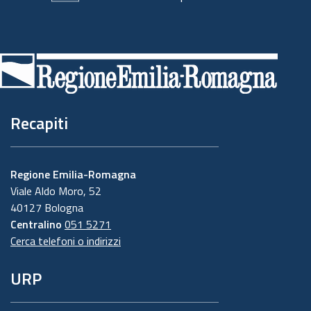
Piè
di
pagina
Recapiti
Regione Emilia-Romagna
Viale Aldo Moro, 52
40127 Bologna
Centralino
051 5271
Cerca telefoni o indirizzi
URP