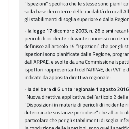
“Ispezioni” specifica che le stesse sono pianifi
sulla base dei criteri e delle modalità di cui all’
gli stabilimenti di soglia superiore e dalla Region
-
la legge 17 dicembre 2003, n. 26 e smi
recante
pericoli di incidente rilevante connessi con det
definisce all’articolo 15 “Ispezioni” che per gli st
ispezioni sono pianificate dalla Regione, prog
dall’ARPAE, e svolte da una Commissione ispett
ispettori rappresentanti dell’ARPAE, dei VVF e 
indicate da apposita direttiva regionale;
-
la delibera di Giunta regionale 1 agosto 2016
“Nuova direttiva applicativa dell’articolo 2 del
“Disposizioni in materia di pericoli di incidente 
determinate sostanze pericolose” che all’articol
particolare che per gli stabilimenti di soglia infe
la conduzione delle ispezioni, sono quelli specifi