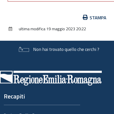
Azioni
STAMPA
sul
ultima modifica
19 maggio 2023 20:22
documento
Non hai trovato quello che cerchi ?
Piè
di
pagina
Recapiti