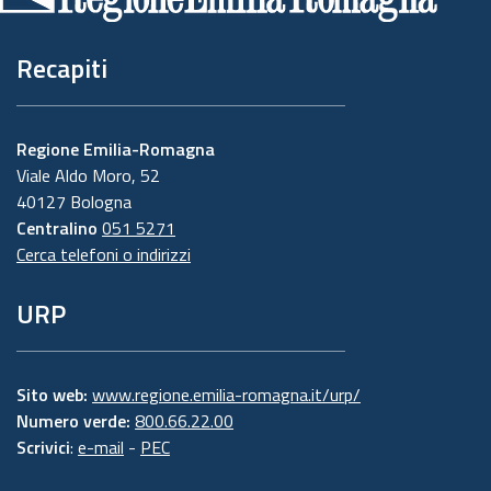
pagina
Recapiti
Regione Emilia-Romagna
Viale Aldo Moro, 52
40127 Bologna
Centralino
051 5271
Cerca telefoni o indirizzi
URP
Sito web:
www.regione.emilia-romagna.it/urp/
Numero verde:
800.66.22.00
Scrivici
:
e-mail
-
PEC