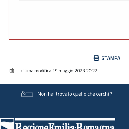
Azioni
STAMPA
sul
ultima modifica
19 maggio 2023 20:22
documento
Non hai trovato quello che cerchi ?
Piè
di