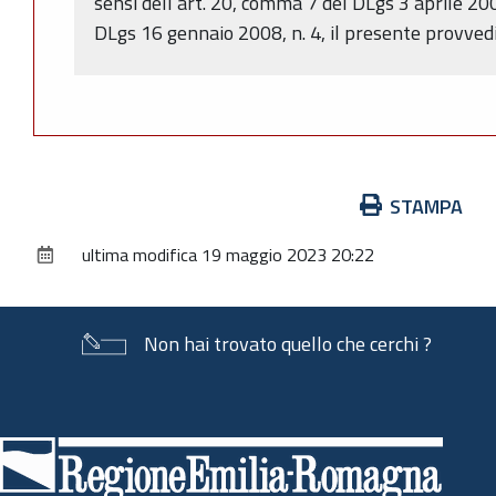
sensi dell’art. 20, comma 7 del DLgs 3 aprile 20
DLgs 16 gennaio 2008, n. 4, il presente provved
Azioni
STAMPA
sul
ultima modifica
19 maggio 2023 20:22
documento
Non hai trovato quello che cerchi ?
Piè
di
pagina