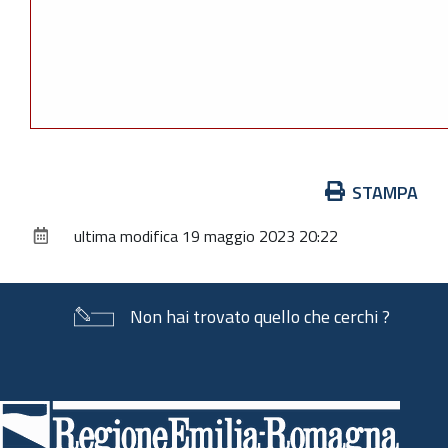
Azioni
STAMPA
sul
ultima modifica
19 maggio 2023 20:22
documento
Non hai trovato quello che cerchi ?
Piè
di
pagina