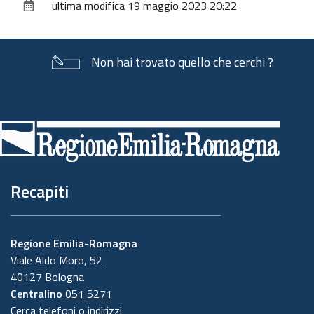
ultima modifica
19 maggio 2023 20:22
documento
Non hai trovato quello che cerchi ?
Piè
di
pagina
Recapiti
Regione Emilia-Romagna
Viale Aldo Moro, 52
40127 Bologna
Centralino
051 5271
Cerca telefoni o indirizzi