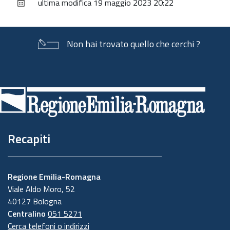
ultima modifica
19 maggio 2023 20:22
documento
Non hai trovato quello che cerchi ?
Piè
di
pagina
Recapiti
Regione Emilia-Romagna
Viale Aldo Moro, 52
40127 Bologna
Centralino
051 5271
Cerca telefoni o indirizzi