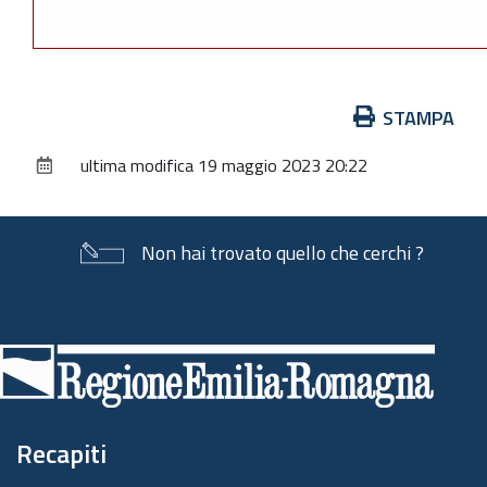
Azioni
STAMPA
sul
ultima modifica
19 maggio 2023 20:22
documento
Non hai trovato quello che cerchi ?
Piè
di
pagina
Recapiti