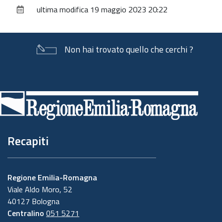
sul
ultima modifica
19 maggio 2023 20:22
documento
Non hai trovato quello che cerchi ?
Piè
di
pagina
Recapiti
Regione Emilia-Romagna
Viale Aldo Moro, 52
40127 Bologna
Centralino
051 5271