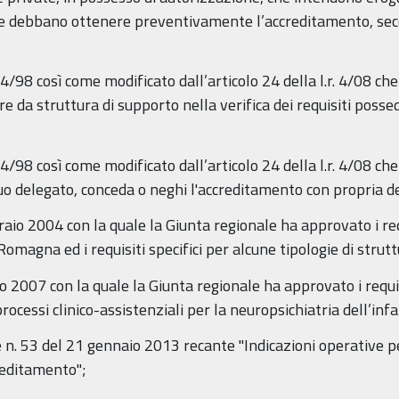
le debbano ottenere preventivamente l’accreditamento, seco
 34/98 così come modificato dall’articolo 24 della l.r. 4/08 ch
e da struttura di supporto nella verifica dei requisiti posse
 34/98 così come modificato dall’articolo 24 della l.r. 4/08 ch
uo delegato, conceda o neghi l'accreditamento con propria 
raio 2004 con la quale la Giunta regionale ha approvato i re
Romagna ed i requisiti specifici per alcune tipologie di strutt
o 2007 con la quale la Giunta regionale ha approvato i requis
processi clinico-assistenziali per la neuropsichiatria dell’inf
e n. 53 del 21 gennaio 2013 recante "Indicazioni operative pe
creditamento";