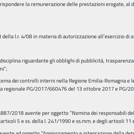
rispondere la remunerazione delle prestazioni erogate, al di f
I della l.r. 4/08 in materia di autorizzazione all’esercizio di a
 disciplina riguardante gli obblighi di pubblicità, trasparenz
ni”;
ema dei controlli interni nella Regione Emilia-Romagna e le 
unta regionale PG/2017/660476 del 13 ottobre 2017 e PG/2
14887/2018 avente per oggetto “Nomina dei responsabili de
articoli 5 e ss. della l. 241/1990 e ss.mm. e degli articoli 11 e
avente ad oggetto “Aggiornamento e integrazione della d