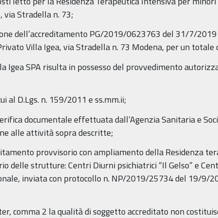
i letto per la Residenza Terapeutica Intensiva per minori “
, via Stradella n. 73;
sione dell’accreditamento PG/2019/0623763 del 31/7/2019 pe
rivato Villa Igea, via Stradella n. 73 Modena, per un totale d
lla Igea SPA risulta in possesso del provvedimento autorizz
ui al D.Lgs. n. 159/2011 e ss.mm.ii;
erifica documentale effettuata dall’Agenzia Sanitaria e Socia
one alle attività sopra descritte;
reditamento provvisorio con ampliamento della Residenza tera
 delle strutture: Centri Diurni psichiatrici “Il Gelso” e Cen
ionale, inviata con protocollo n. NP/2019/25734 del 19/9/20
ter, comma 2 la qualità di soggetto accreditato non costituisc