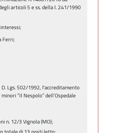
gli articoli 5 e ss. della l. 241/1990
 interessi;
 Ferri;
el D. Lgs. 502/1992, l'accreditamento
 minori “Il Nespolo” dell’Ospedale
voni n. 12/3 Vignola (MO);
n totale di 13 posti letto;