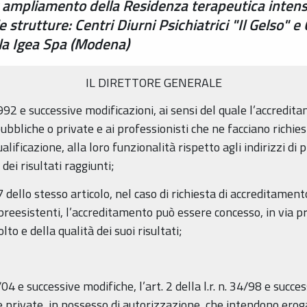
ampliamento della Residenza terapeutica intensi
strutture: Centri Diurni Psichiatrici "Il Gelso" e 
lla Igea Spa (Modena)
IL DIRETTORE GENERALE
992 e successive modificazioni, ai sensi del quale l’accredita
ubbliche o private e ai professionisti che ne facciano richi
qualificazione, alla loro funzionalità rispetto agli indirizzi 
 dei risultati raggiunti;
dello stesso articolo, nel caso di richiesta di accreditament
e preesistenti, l’accreditamento può essere concesso, in via p
lto e della qualità dei suoi risultati;
9/04 e successive modifiche, l’art. 2 della l.r. n. 34/98 e succe
 e private, in possesso di autorizzazione, che intendono erog