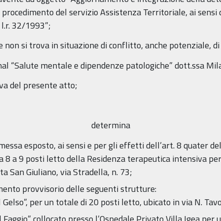
procedimento del servizio Assistenza Territoriale, ai sensi de
 l.r. 32/1993”;
e non si trova in situazione di conflitto, anche potenziale, di
al “Salute mentale e dipendenze patologiche” dott.ssa Mila
va del presente atto;
determina
essa esposto, ai sensi e per gli effetti dell’art. 8 quater d
8 a 9 posti letto della Residenza terapeutica intensiva per
eta San Giuliano, via Stradella, n. 73;
mento provvisorio delle seguenti strutture:
 Gelso”, per un totale di 20 posti letto, ubicato in via N. Ta
l Faggio” collocato presso l’Ospedale Privato Villa Igea per u