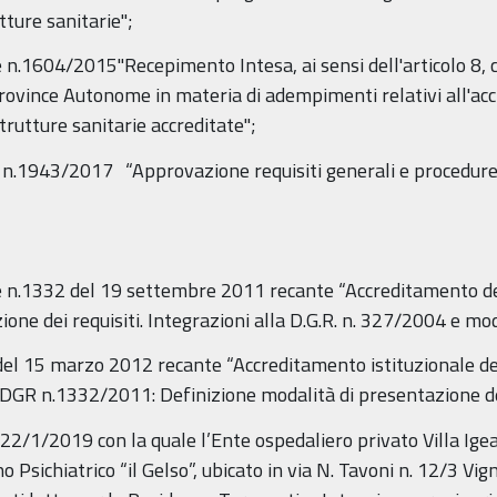
tture sanitarie";
le n.1604/2015"Recepimento Intesa, ai sensi dell'articolo 8,
 Province Autonome in materia di adempimenti relativi all'ac
strutture sanitarie accreditate";
e n.1943/2017 “Approvazione requisiti generali e procedure
ale n.1332 del 19 settembre 2011 recante “Accreditamento d
one dei requisiti. Integrazioni alla D.G.R. n. 327/2004 e m
del 15 marzo 2012 recante “Accreditamento istituzionale de
a DGR n.1332/2011: Definizione modalità di presentazione d
2/1/2019 con la quale l’Ente ospedaliero privato Villa I
 Psichiatrico “il Gelso”, ubicato in via N. Tavoni n. 12/3 Vig