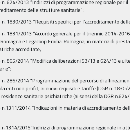
le n. 624/2013 “Indirizzi di programmazione regionale per i
editamento delle strutture sanitarie”;
e n. 1830/2013 “Requisiti specifici per l’accreditamento dell
le n. 1831/2013 “Accordo generale per il triennio 2014-201
-Romagna e Legacoop Emilia-Romagna, in materia di prestaz
atriche accreditate;
e n. 865/2014 “Modifica deliberazioni 53/13 e 624/13 e ulter
arie”;
ale n. 286/2014 “Programmazione del percorso di allineament
e da enti non profit, ai nuovi requisiti e tariffe (DGR n. 18
esidenze sanitarie psichiatriche (ai sensi della DGR n.624
le n.1311/2014 “Indicazioni in materia di accreditamento del
ale n.1314/2015"Indirizzi di programmazione regionale in a