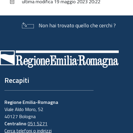
ultima modifica
19 maggio 2023 20:22
documento
Non hai trovato quello che cerchi ?
Piè
di
pagina
Recapiti
Regione Emilia-Romagna
Viale Aldo Moro, 52
40127 Bologna
Centralino
051 5271
Cerca telefoni o indirizzi