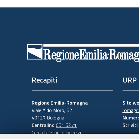
Piè
di
pagina
Recapiti
URP
Regione Emilia-Romagna
Sito w
Viale Aldo Moro, 52
romagna
40127 Bologna
Numero
Centralino
051 5271
Scrivici
Cerca telefoni o indirizzi