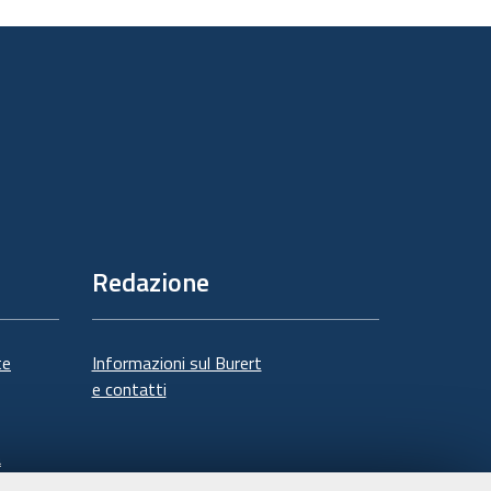
sul
documento
Redazione
te
Informazioni sul Burert
e contatti
à