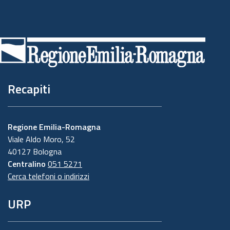
Piè
di
pagina
Recapiti
Regione Emilia-Romagna
Viale Aldo Moro, 52
40127 Bologna
Centralino
051 5271
Cerca telefoni o indirizzi
URP