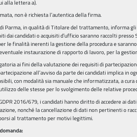
i alla lettera a).
ata, non è richiesta l’autentica della firma.
i Parma, in qualità di Titolare del trattamento, informa gli i
 dai candidati o acquisiti d’ufficio saranno raccolti presso 
er le finalità inerenti la gestione della procedura e sarann
ventuale instaurazione di rapporto di lavoro, per la gestion
igatoria ai fini della valutazione dei requisiti di partecipazi
rtecipazione all’avviso da parte dei candidati implica in og
nsibili, con modalità sia manuale che informatizzata, a cura d
tilizzo delle stesse per lo svolgimento delle relative proce
l GDPR 2016/679, i candidati hanno diritto di accedere ai dati
grazione, nonché la cancellazione di dati non pertinenti o ra
porsi al trattamento per motivi legittimi.
a domanda: