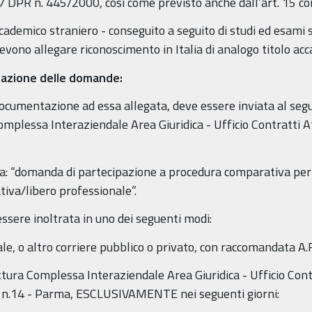
47 DPR n. 445/2000, così come previsto anche dall’art. 15 c
accademico straniero - conseguito a seguito di studi ed esami 
evono allegare riconoscimento in Italia di analogo titolo ac
ntazione delle domande:
ocumentazione ad essa allegata, deve essere inviata al seg
mplessa Interaziendale Area Giuridica - Ufficio Contratti At
ura: “domanda di partecipazione a procedura comparativa per 
tiva/libero professionale”.
sere inoltrata in uno dei seguenti modi:
le, o altro corriere pubblico o privato, con raccomandata A.
tura Complessa Interaziendale Area Giuridica - Ufficio Contr
i n.14 - Parma, ESCLUSIVAMENTE nei seguenti giorni: