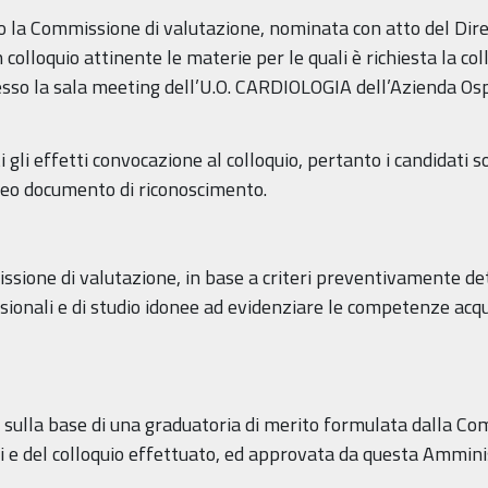
co la Commissione di valutazione, nominata con atto del Dire
n colloquio attinente le materie per le quali è richiesta la co
sso la sala meeting dell’U.O. CARDIOLOGIA dell’Azienda Os
 gli effetti convocazione al colloquio, pertanto i candidati 
doneo documento di riconoscimento.
issione di valutazione, in base a criteri preventivamente de
ssionali e di studio idonee ad evidenziare le competenze acq
o sulla base di una graduatoria di merito formulata dalla C
ti e del colloquio effettuato, ed approvata da questa Ammini