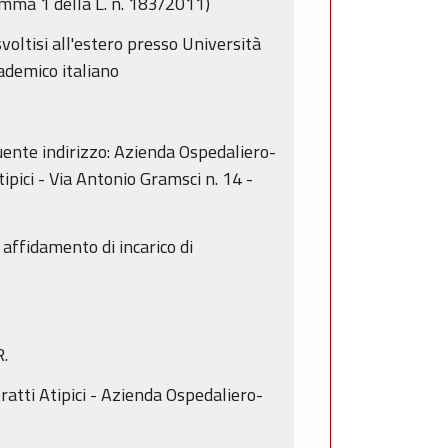
omma 1 della L. n. 183/2011)
svoltisi all'estero presso Università
cademico italiano
uente indirizzo: Azienda Ospedaliero-
ipici - Via Antonio Gramsci n. 14 -
affidamento di incarico di
R.
atti Atipici - Azienda Ospedaliero-