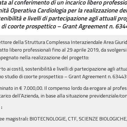
a al conferimento di un incarico libero professio
nità Operativa Cardiologia per la realizzazione d
enibilità e livelli di partecipazione agli attuali p
o di coorte prospettico – Grant Agreement n. 63
rettore della Struttura Complessa Interaziendale Area Giurid
tto libero professionali fino al 29 aprile 2019, da svolgersi
impegnato nella realizzazione del progetto:
 ai costi), sostenibilità e livelli di partecipazione agli att
 uno studio di coorte prospettico – Grant Agreement n. 6344
minato in € 7.000,00. Il compenso lordo da erogare al professi
 carico dell’Azienda, in base alla situazione previdenziale/con
:
uree magistrali: BIOTECNOLOGIE, CTF, SCIENZE BIOLOGICHE, c