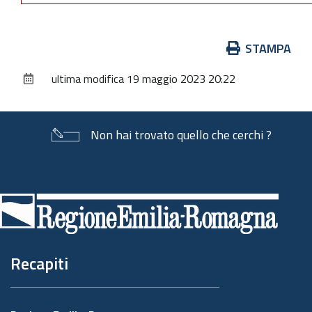
Azioni
STAMPA
sul
ultima modifica
19 maggio 2023 20:22
documento
Non hai trovato quello che cerchi ?
Piè
di
pagina
Recapiti