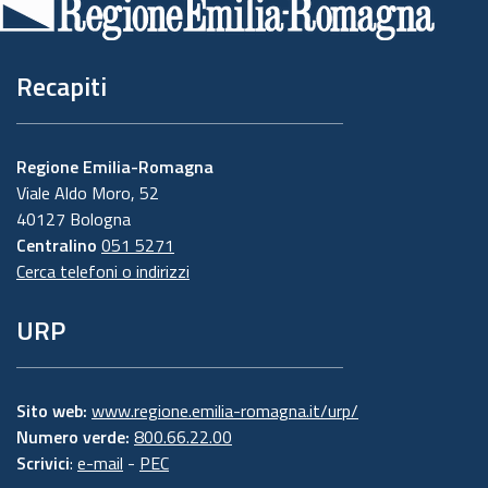
pagina
Recapiti
Regione Emilia-Romagna
Viale Aldo Moro, 52
40127 Bologna
Centralino
051 5271
Cerca telefoni o indirizzi
URP
Sito web:
www.regione.emilia-romagna.it/urp/
Numero verde:
800.66.22.00
Scrivici
:
e-mail
-
PEC