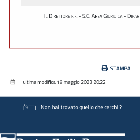
Il Direttore f.f. - S.C. Area Giuridica - Di
Azioni
STAMPA
sul
ultima modifica
19 maggio 2023 20:22
documento
Non hai trovato quello che cerchi ?
Piè
di