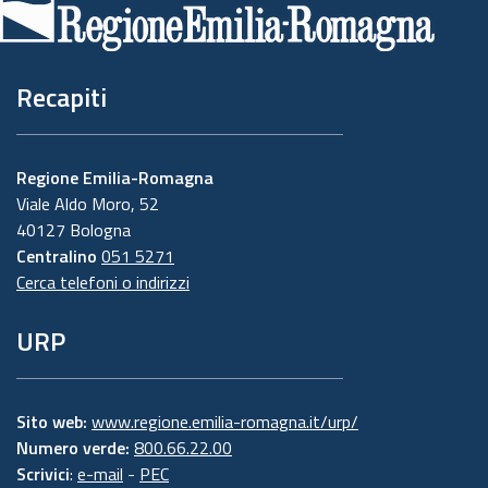
pagina
Recapiti
Regione Emilia-Romagna
Viale Aldo Moro, 52
40127 Bologna
Centralino
051 5271
Cerca telefoni o indirizzi
URP
Sito web:
www.regione.emilia-romagna.it/urp/
Numero verde:
800.66.22.00
Scrivici
:
e-mail
-
PEC