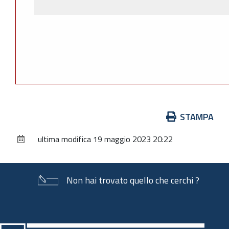
Azioni
STAMPA
sul
ultima modifica
19 maggio 2023 20:22
documento
Non hai trovato quello che cerchi ?
Piè
di