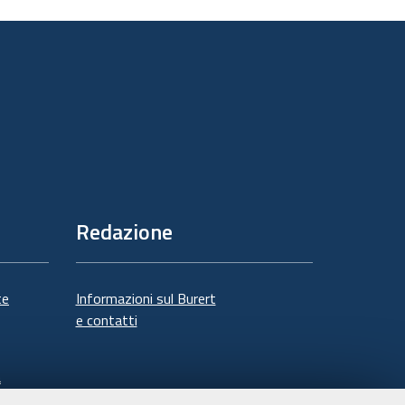
sul
documento
Redazione
te
Informazioni sul Burert
e contatti
à