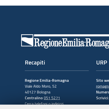
Piè
di
pagina
Recapiti
URP
Regione Emilia-Romagna
Sito w
Viale Aldo Moro, 52
romagna
40127 Bologna
Numero
Centralino
051 5271
Scrivici
Cerca telefoni o indirizzi