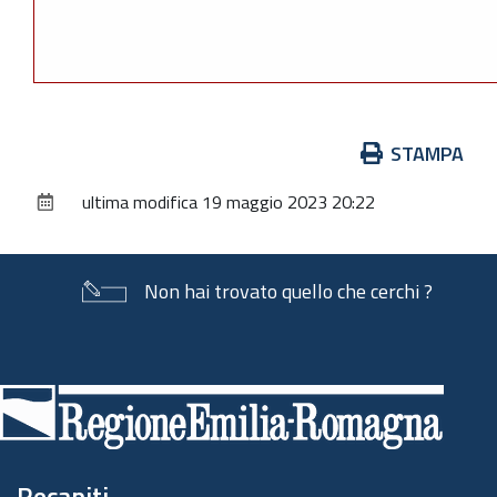
Azioni
STAMPA
sul
ultima modifica
19 maggio 2023 20:22
documento
Non hai trovato quello che cerchi ?
Piè
di
pagina
Recapiti