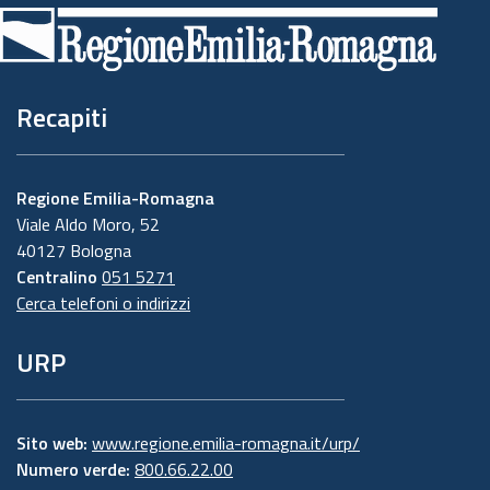
di
pagina
Recapiti
Regione Emilia-Romagna
Viale Aldo Moro, 52
40127 Bologna
Centralino
051 5271
Cerca telefoni o indirizzi
URP
Sito web:
www.regione.emilia-romagna.it/urp/
Numero verde:
800.66.22.00