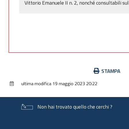
Vittorio Emanuele II n. 2, nonché consultabili s
Azioni
STAMPA
sul
ultima modifica
19 maggio 2023 20:22
documento
Non hai trovato quello che cerchi ?
Piè