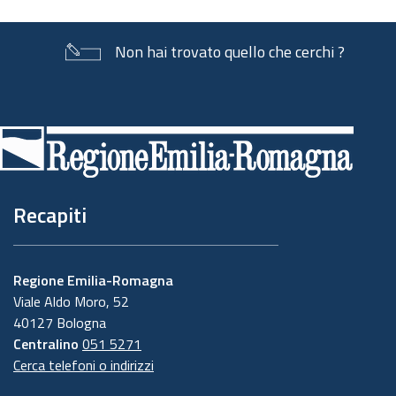
Non hai trovato quello che cerchi ?
Piè
di
pagina
Recapiti
Regione Emilia-Romagna
Viale Aldo Moro, 52
40127 Bologna
Centralino
051 5271
Cerca telefoni o indirizzi