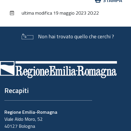
STAMPA
sul
ultima modifica
19 maggio 2023 20:22
documento
Non hai trovato quello che cerchi ?
Piè
di
pagina
Recapiti
Regione Emilia-Romagna
Viale Aldo Moro, 52
40127 Bologna