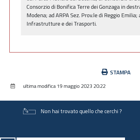
Consorzio di Bonifica Terre dei Gonzaga in destr
Modena; ad ARPA Sez. Prov.le di Reggio Emilia; 
Infrastrutture e dei Trasporti.
Azioni
STAMPA
sul
ultima modifica
19 maggio 2023 20:22
documento
Non hai trovato quello che cerchi ?
Piè
di