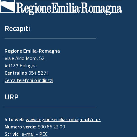
pagina
Recapiti
Regione Emilia-Romagna
Viale Aldo Moro, 52
40127 Bologna
Centralino
051 5271
Cerca telefoni o indirizzi
URP
Sito web:
www.regione.emilia-romagna.it/urp/
Numero verde:
800.66.22.00
Scrivici
:
e-mail
-
PEC