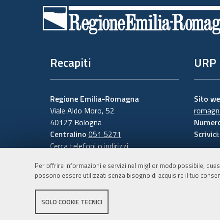
di
pagina
Recapiti
URP
Regione Emilia-Romagna
Sito w
Viale Aldo Moro, 52
romagna
40127 Bologna
Numero
Centralino
051 5271
Scrivici
Cerca telefoni o indirizzi
Per offrire informazioni e servizi nel miglior modo possibile, ques
possono essere utilizzati senza bisogno di acquisire il tuo consen
SOLO COOKIE TECNICI