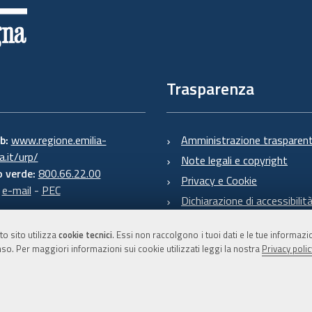
Trasparenza
eb:
www.regione.emilia-
Amministrazione trasparen
.it/urp/
Note legali e copyright
 verde:
800.66.22.00
Privacy e Cookie
:
e-mail
-
PEC
Dichiarazione di accessibilit
to sito utilizza
cookie tecnici
. Essi non raccolgono i tuoi dati e le tue informaz
so. Per maggiori informazioni sui cookie utilizzati leggi la nostra
Privacy polic
C.F. 800.625.903.79