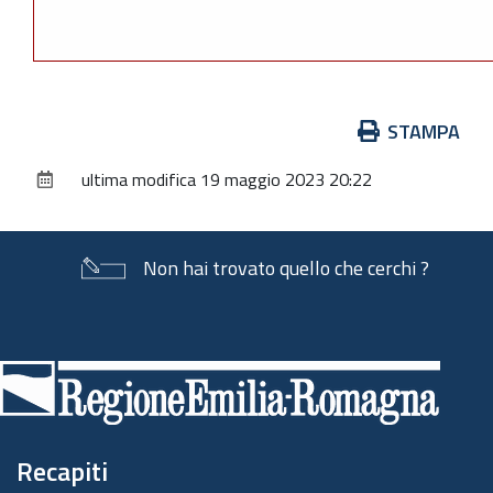
Azioni
STAMPA
sul
ultima modifica
19 maggio 2023 20:22
documento
Non hai trovato quello che cerchi ?
Piè
di
pagina
Recapiti