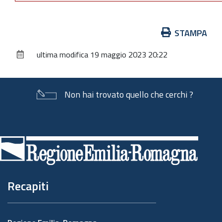
Azioni
STAMPA
sul
ultima modifica
19 maggio 2023 20:22
documento
Non hai trovato quello che cerchi ?
Piè
di
pagina
Recapiti