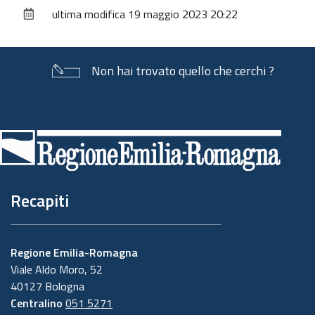
sul
ultima modifica
19 maggio 2023 20:22
documento
Non hai trovato quello che cerchi ?
Piè
di
pagina
Recapiti
Regione Emilia-Romagna
Viale Aldo Moro, 52
40127 Bologna
Centralino
051 5271