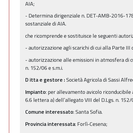
AIA;
- Determina dirigenziale n. DET-AMB-2016-178
sostanziale di AIA.
che ricomprende e sostituisce le seguenti autoriz
- autorizzazione agli scarichi di cui alla Parte III 
- autorizzazione alle emissioni in atmosfera di cui
n. 152/06 e s.m.i.
D
itta
e gestore
:
Società Agricola di Sassi Alfred
Impianto
: per allevamento avicolo riconducibile a
6.6 lettera a) dell’allegato VIII del D.Lgs. n. 152/0
Comune interessato
: Santa Sofia.
Provincia interessata
: Forlì-Cesena;