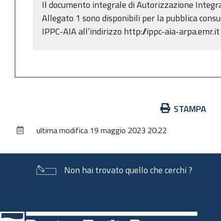
Il documento integrale di Autorizzazione Integra
Allegato 1 sono disponibili per la pubblica consu
IPPC-AIA all’indirizzo http://ippc-aia-arpa.emr.it
Azioni
STAMPA
sul
ultima modifica
19 maggio 2023 20:22
documento
Non hai trovato quello che cerchi ?
Piè
di