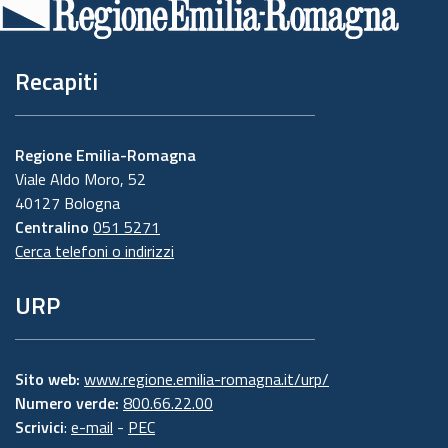
pagina
Recapiti
Regione Emilia-Romagna
Viale Aldo Moro, 52
40127 Bologna
Centralino
051 5271
Cerca telefoni o indirizzi
URP
Sito web:
www.regione.emilia-romagna.it/urp/
Numero verde:
800.66.22.00
Scrivici
:
e-mail
-
PEC