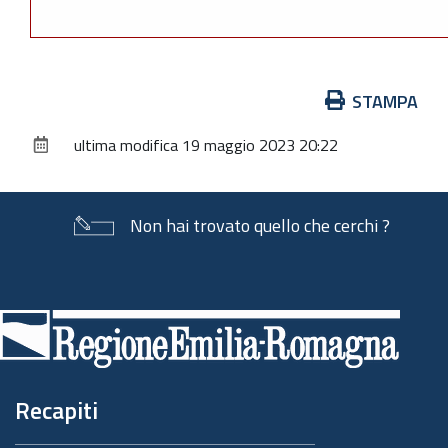
Azioni
STAMPA
sul
ultima modifica
19 maggio 2023 20:22
documento
Non hai trovato quello che cerchi ?
Piè
di
pagina
Recapiti