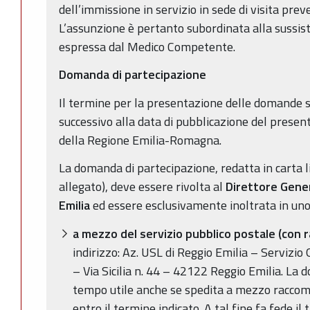
dell’immissione in servizio in sede di visita prev
L’assunzione è pertanto subordinata alla sussis
espressa dal Medico Competente.
Domanda di partecipazione
Il termine per la presentazione delle domande s
successivo alla data di pubblicazione del present
della Regione Emilia-Romagna.
La domanda di partecipazione, redatta in carta 
allegato), deve essere rivolta al
Direttore Gener
Emilia
ed essere esclusivamente inoltrata in uno
a mezzo del servizio pubblico postale
(con 
indirizzo: Az. USL di Reggio Emilia – Servizio
– Via Sicilia n. 44 – 42122 Reggio Emilia. La 
tempo utile anche se spedita a mezzo raccom
entro il termine indicato. A tal fine fa fede il