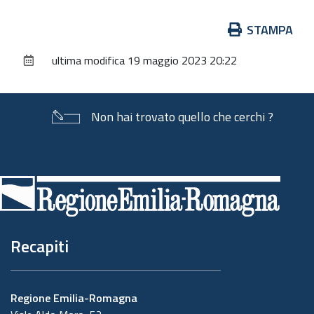
Azioni
STAMPA
sul
ultima modifica
19 maggio 2023 20:22
documento
Non hai trovato quello che cerchi ?
Piè
di
pagina
Recapiti
Regione Emilia-Romagna