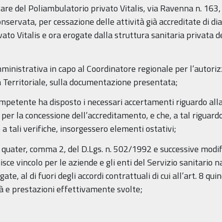
itolare del Poliambulatorio privato Vitalis, via Ravenna n. 16
onservata, per cessazione delle attività già accreditate di d
ato Vitalis e ora erogate dalla struttura sanitaria privata
amministrativa in capo al Coordinatore regionale per l’autori
 Territoriale, sulla documentazione presentata;
mpetente ha disposto i necessari accertamenti riguardo alla 
e per la concessione dell’accreditamento, e che, a tal riguard
o a tali verifiche, insorgessero elementi ostativi;
 8 quater, comma 2, del D.Lgs. n. 502/1992 e successive modifi
e vincolo per le aziende e gli enti del Servizio sanitario n
te, al di fuori degli accordi contrattuali di cui all’art. 8 q
tà e prestazioni effettivamente svolte;