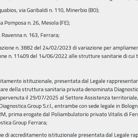
abios, via Garibaldi n. 110, Minerbio (BO);
ia Pomposa n. 26, Mesola (FE);
ia Ravenna n. 163, Ferrara;
nazione n. 3882 del 24/02/2023 di variazione per ampliament
ne n. 11409 del 14/06/2022 alle strutture sanitarie di cui t
ditamento istituzionale, presentata dal Legale rappresentan
itolare della struttura sanitaria privata denominata Diagnost
pervenuta il 29/07/2025 al Settore Assistenza territoriale, 
iagnostica Group S.r.l., entrambe con sede legale in Bologna,
RM, prima erogate dal Poliambulatorio privato Vitalis di Fer
stica Group Ferrara;
ne di accreditamento istituzionale presentata dal Legale 