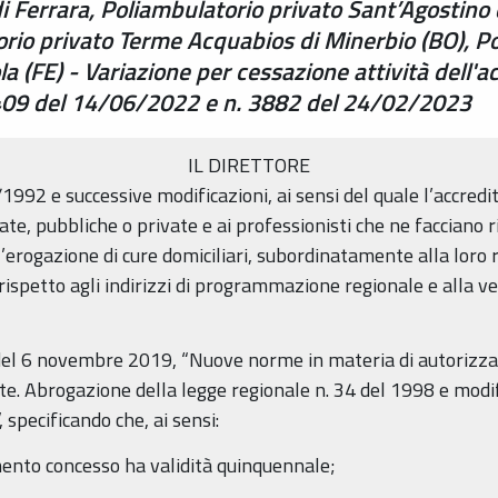
di Ferrara, Poliambulatorio privato Sant’Agostino 
orio privato Terme Acquabios di Minerbio (BO), P
a (FE) - Variazione per cessazione attività dell'
1409 del 14/06/2022 e n. 3882 del 24/02/2023
IL DIRETTORE
2/1992 e successive modificazioni, ai sensi del quale l’accred
ate, pubbliche o private e ai professionisti che ne facciano 
’erogazione di cure domiciliari, subordinatamente alla loro ri
 rispetto agli indirizzi di programmazione regionale e alla ver
 del 6 novembre 2019, “Nuove norme in materia di autorizz
te. Abrogazione della legge regionale n. 34 del 1998 e modific
 specificando che, ai sensi:
mento concesso ha validità quinquennale;