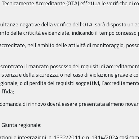
 Tecnicamente Accreditante (OTA) effettua le verifiche di 
isultanze negative della verifica dell’OTA, sarà disposto un 
o delle criticità evidenziate, indicando il tempo concesso p
 accreditate, nell’ambito delle attività di monitoraggio, pos
 riscontrato il mancato possesso dei requisiti di accreditame
stenza e della sicurezza, o nel caso di violazione grave e co
egionale, o di perdita dei requisiti soggettivi, l’accreditame
iffida;
e domanda di rinnovo dovrà essere presentata almeno novant
i Giunta regionale:
azioni e integrazioni, n. 1332/2011 e n. 1314/2024 così c