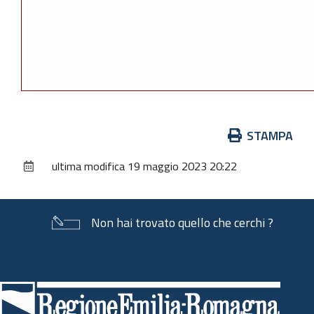
Azioni
STAMPA
sul
ultima modifica
19 maggio 2023 20:22
documento
Non hai trovato quello che cerchi ?
Piè
di
pagina