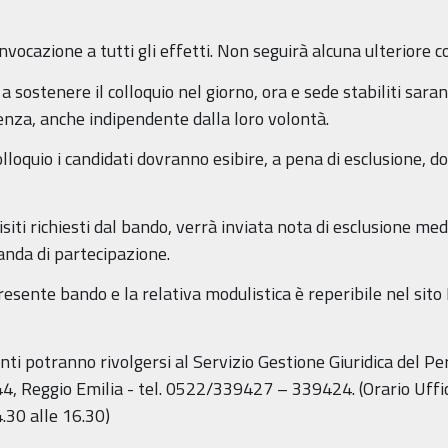
vocazione a tutti gli effetti. Non seguirà alcuna ulteriore 
 sostenere il colloquio nel giorno, ora e sede stabiliti saran
senza, anche indipendente dalla loro volontà.
lloquio i candidati dovranno esibire, a pena di esclusione, 
siti richiesti dal bando, verrà inviata nota di esclusione me
anda di partecipazione.
presente bando e la relativa modulistica è reperibile nel sit
ti potranno rivolgersi al Servizio Gestione Giuridica del Per
 n. 44, Reggio Emilia - tel. 0522/339427 – 339424. (Orario Uffic
4.30 alle 16.30)