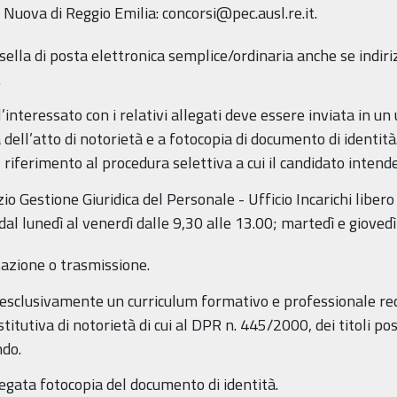
a Nuova di Reggio Emilia: concorsi@pec.ausl.re.it.
sella di posta elettronica semplice/ordinaria anche se indiriz
.
interessato con i relativi allegati deve essere inviata in u
 dell’atto di notorietà e a fotocopia di documento di identità
l riferimento al procedura selettiva a cui il candidato intend
 Gestione Giuridica del Personale - Ufficio Incarichi libero pr
 dal lunedì al venerdì dalle 9,30 alle 13.00; martedì e giovedì
tazione o trasmissione.
esclusivamente un curriculum formativo e professionale red
titutiva di notorietà di cui al DPR n. 445/2000, dei titoli pos
ndo.
egata fotocopia del documento di identità.