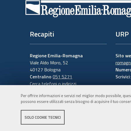
di
pagina
Recapiti
URP
Regione Emilia-Romagna
Sito w
Viale Aldo Moro, 52
romagna
40127 Bologna
Numero
Centralino
051 5271
Scrivici
Cerca telefoni o indirizzi
Per offrire informazioni e servizi nel miglior modo possibile, ques
possono essere utilizzati senza bisogno di acquisire il tuo consen
SOLO COOKIE TECNICI