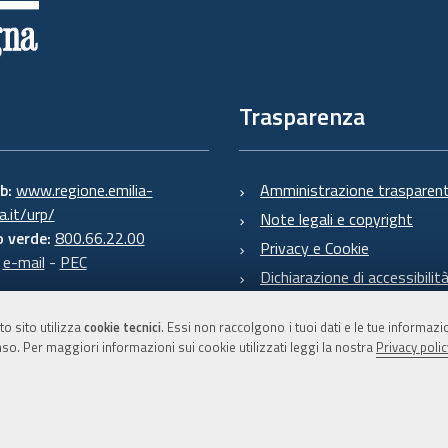
Trasparenza
eb:
www.regione.emilia-
Amministrazione trasparen
.it/urp/
Note legali e copyright
 verde:
800.66.22.00
Privacy e Cookie
:
e-mail
-
PEC
Dichiarazione di accessibilit
to sito utilizza
cookie tecnici
. Essi non raccolgono i tuoi dati e le tue informaz
so. Per maggiori informazioni sui cookie utilizzati leggi la nostra
Privacy polic
C.F. 800.625.903.79