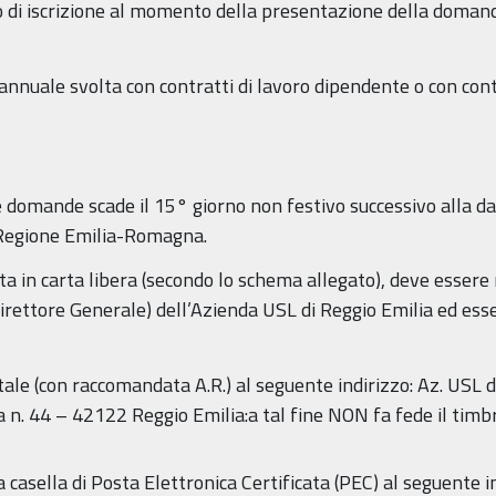
to di iscrizione al momento della presentazione della doma
nnuale svolta con contratti di lavoro dipendente o con contr
e domande scade il 15° giorno non festivo successivo alla d
a Regione Emilia-Romagna.
 in carta libera (secondo lo schema allegato), deve essere r
 Direttore Generale) dell’Azienda USL di Reggio Emilia ed 
ale (con raccomandata A.R.) al seguente indirizzo: Az. USL d
ia n. 44 – 42122 Reggio Emilia:a tal fine NON fa fede il timbr
 casella di Posta Elettronica Certificata (PEC) al seguente i