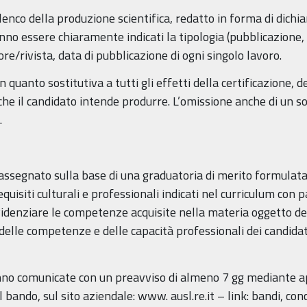
co della produzione scientifica, redatto in forma di dichiara
o essere chiaramente indicati la tipologia (pubblicazione, ca
tore/rivista, data di pubblicazione di ogni singolo lavoro.
n quanto sostitutiva a tutti gli effetti della certificazione, 
o che il candidato intende produrre. L’omissione anche di un
.
à assegnato sulla base di una graduatoria di merito formula
uisiti culturali e professionali indicati nel curriculum con p
videnziare le competenze acquisite nella materia oggetto del
 delle competenze e delle capacità professionali dei candidati
anno comunicate con un preavviso di almeno 7 gg mediante a
 bando, sul sito aziendale: www. ausl.re.it – link: bandi, conc