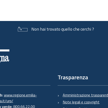
Non hai trovato quello che cerchi ?
Trasparenza
eb:
www.regione.emilia-
Amministrazione trasparen
.it/urp/
Note legali e copyright
 verde:
800.66.22.00