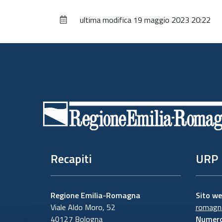
ultima modifica
19 maggio 2023 20:22
Piè
di
pagina
Recapiti
URP
Regione Emilia-Romagna
Sito w
Viale Aldo Moro, 52
romagna
40127 Bologna
Numero