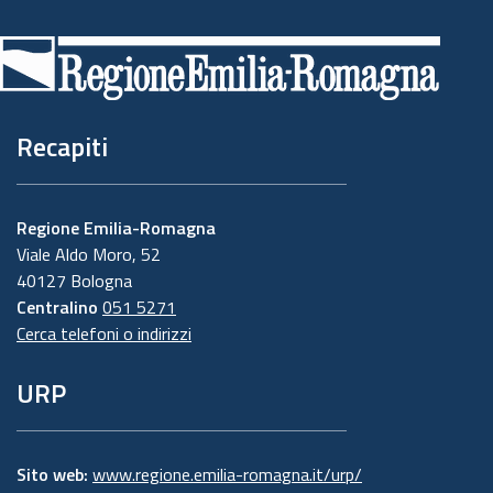
di
pagina
Recapiti
Regione Emilia-Romagna
Viale Aldo Moro, 52
40127 Bologna
Centralino
051 5271
Cerca telefoni o indirizzi
URP
Sito web:
www.regione.emilia-romagna.it/urp/