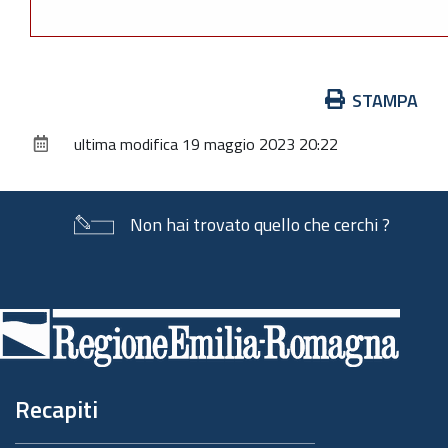
Azioni
STAMPA
sul
ultima modifica
19 maggio 2023 20:22
documento
Non hai trovato quello che cerchi ?
Piè
di
pagina
Recapiti