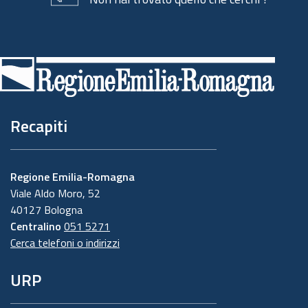
Piè
di
pagina
Recapiti
Regione Emilia-Romagna
Viale Aldo Moro, 52
40127 Bologna
Centralino
051 5271
Cerca telefoni o indirizzi
URP