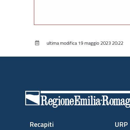
ultima modifica
19 maggio 2023 20:22
Piè
di
pagina
Recapiti
URP