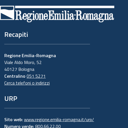
di
pagina
Recapiti
Regione Emilia-Romagna
Viale Aldo Moro, 52
40127 Bologna
Centralino
051 5271
Cerca telefoni o indirizzi
URP
Sito web:
www.regione.emilia-romagna.it/urp/
Numero verde:
800.66.22.00