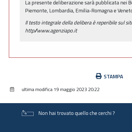
La presente deliberazione sarà pubblicata nei Bol
Piemonte, Lombardia, Emilia-Romagna e Veneto
Il testo integrale della delibera è reperibile sul si
http//www.agenziapo.it
Azioni
STAMPA
sul
ultima modifica
19 maggio 2023 20:22
documento
Non hai trovato quello che cerchi ?
Piè