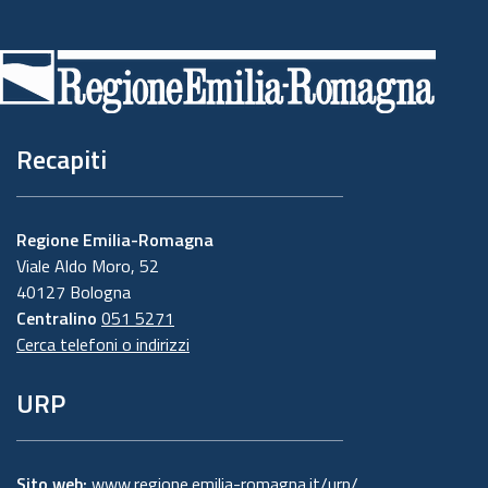
Piè
di
pagina
Recapiti
Regione Emilia-Romagna
Viale Aldo Moro, 52
40127 Bologna
Centralino
051 5271
Cerca telefoni o indirizzi
URP
Sito web:
www.regione.emilia-romagna.it/urp/