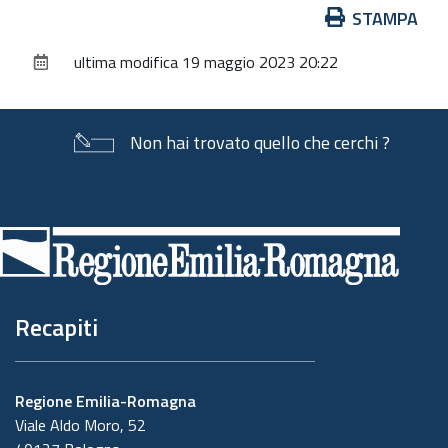
Azioni
STAMPA
sul
ultima modifica
19 maggio 2023 20:22
documento
Non hai trovato quello che cerchi ?
Piè
di
pagina
Recapiti
Regione Emilia-Romagna
Viale Aldo Moro, 52