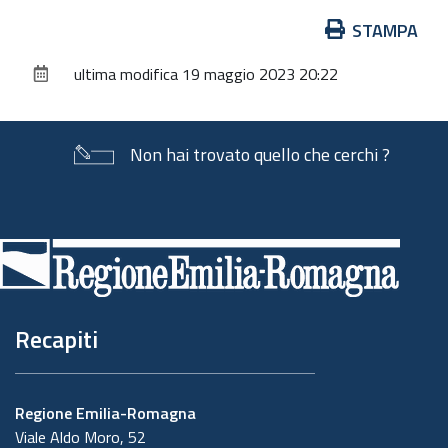
Azioni
STAMPA
sul
ultima modifica
19 maggio 2023 20:22
documento
Non hai trovato quello che cerchi ?
Piè
di
pagina
Recapiti
Regione Emilia-Romagna
Viale Aldo Moro, 52