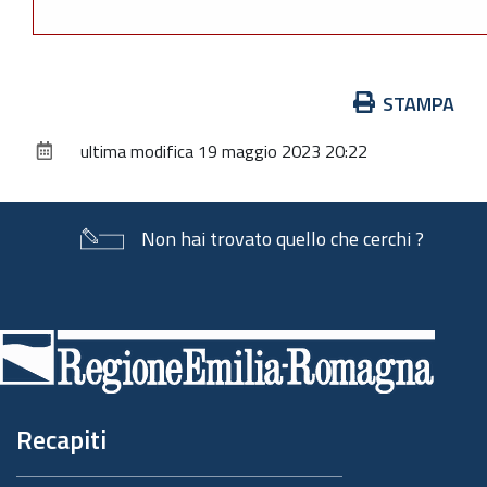
Azioni
STAMPA
sul
ultima modifica
19 maggio 2023 20:22
documento
Non hai trovato quello che cerchi ?
Piè
di
pagina
Recapiti