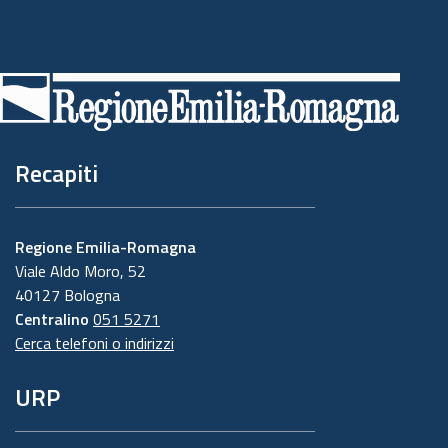
Piè
di
pagina
Recapiti
Regione Emilia-Romagna
Viale Aldo Moro, 52
40127 Bologna
Centralino
051 5271
Cerca telefoni o indirizzi
URP