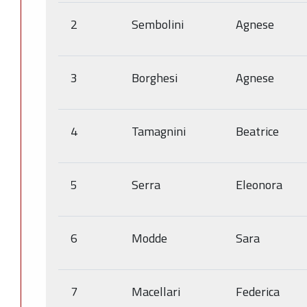
2
Sembolini
Agnese
3
Borghesi
Agnese
4
Tamagnini
Beatrice
5
Serra
Eleonora
6
Modde
Sara
7
Macellari
Federica