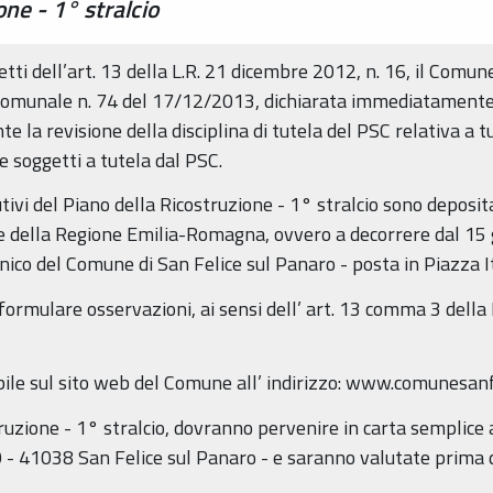
ne - 1° stralcio
fetti dell’art. 13 della L.R. 21 dicembre 2012, n. 16, il Comu
 comunale n. 74 del 17/12/2013, dichiarata immediatamente e
 la revisione della disciplina di tutela del PSC relativa a tutt
e soggetti a tutela dal PSC.
tivi del Piano della Ricostruzione - 1° stralcio sono deposita
le della Regione Emilia-Romagna, ovvero a decorrere dal 15
co del Comune di San Felice sul Panaro - posta in Piazza Itali
ormulare osservazioni, ai sensi dell’ art. 13 comma 3 della 
ile sul sito web del Comune all’ indirizzo: www.comunesanf
truzione - 1° stralcio, dovranno pervenire in carta semplice
0 - 41038 San Felice sul Panaro - e saranno valutate prima d